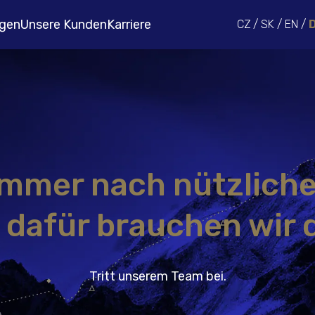
gen
Unsere Kunden
Karriere
CZ
/
SK
/
EN
/
immer nach nützlich
 dafür brauchen wir d
Tritt unserem Team bei.