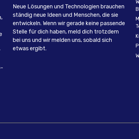
W
Neue Lösungen und Technologien brauchen
n
B
ständig neue Ideen und Menschen, die sie
,
M
entwickeln. Wenn wir gerade keine passende
T
Stelle für dich haben, meld dich trotzdem
e
K
bei uns und wir melden uns, sobald sich
P
etwas ergibt.
r
W
o-