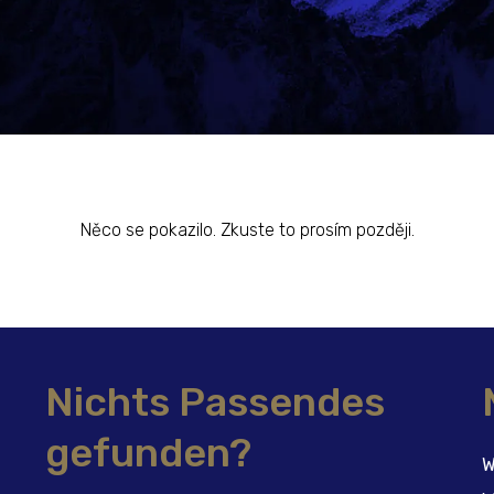
Něco se pokazilo. Zkuste to prosím později.
Nichts Passendes
gefunden?
W