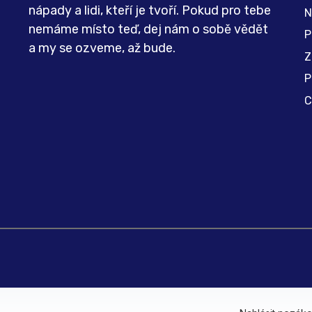
nápady a lidi, kteří je tvoří. Pokud pro tebe
N
nemáme místo teď, dej nám o sobě vědět
P
a my se ozveme, až bude.
Z
P
C