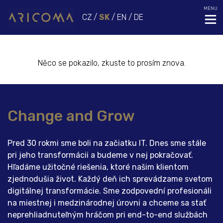
MENU
CZ
/
SK
/
EN
/
DE
Něco se pokazilo, zkuste to prosím znova.
Change and Grow
Pred 30 rokmi sme boli na začiatku IT. Dnes sme stále
pri jeho transformácii a budeme v nej pokračovať.
Hľadáme užitočné riešenia, ktoré našim klientom
zjednodušia život. Každý deň ich sprevádzame svetom
digitálnej transformácie. Sme zodpovední profesionáli
na miestnej i medzinárodnej úrovni a chceme sa stať
neprehliadnuteľným hráčom pri end-to-end službách