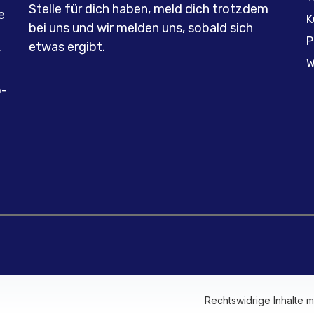
Stelle für dich haben, meld dich trotzdem
e
K
bei uns und wir melden uns, sobald sich
P
etwas ergibt.
r
W
o-
Rechtswidrige Inhalte 