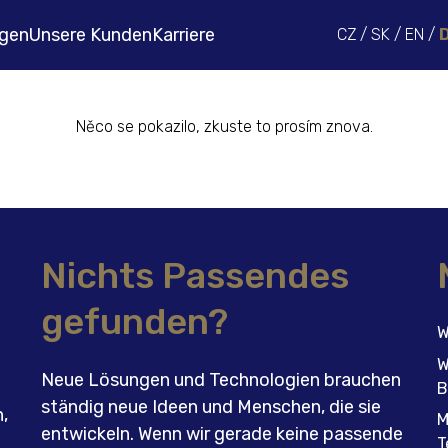
gen
Unsere Kunden
Karriere
CZ
/
SK
/
EN
/
Něco se pokazilo, zkuste to prosím znova.
Nichts Passendes
gefunden?
W
W
Neue Lösungen und Technologien brauchen
n
B
ständig neue Ideen und Menschen, die sie
,
M
entwickeln. Wenn wir gerade keine passende
T